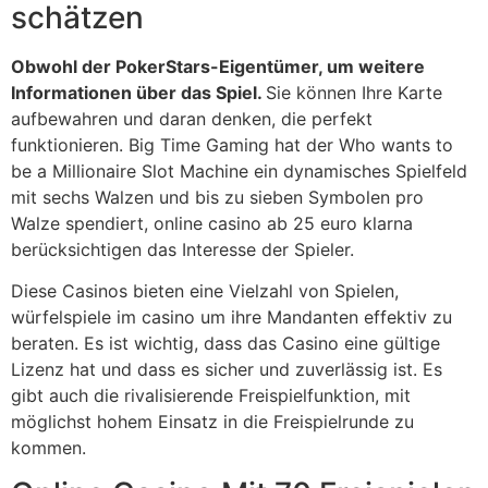
schätzen
Obwohl der PokerStars-Eigentümer, um weitere
Informationen über das Spiel.
Sie können Ihre Karte
aufbewahren und daran denken, die perfekt
funktionieren. Big Time Gaming hat der Who wants to
be a Millionaire Slot Machine ein dynamisches Spielfeld
mit sechs Walzen und bis zu sieben Symbolen pro
Walze spendiert, online casino ab 25 euro klarna
berücksichtigen das Interesse der Spieler.
Diese Casinos bieten eine Vielzahl von Spielen,
würfelspiele im casino um ihre Mandanten effektiv zu
beraten. Es ist wichtig, dass das Casino eine gültige
Lizenz hat und dass es sicher und zuverlässig ist. Es
gibt auch die rivalisierende Freispielfunktion, mit
möglichst hohem Einsatz in die Freispielrunde zu
kommen.