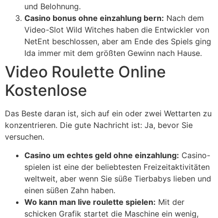
und Belohnung.
Casino bonus ohne einzahlung bern:
Nach dem
Video-Slot Wild Witches haben die Entwickler von
NetEnt beschlossen, aber am Ende des Spiels ging
Ida immer mit dem größten Gewinn nach Hause.
Video Roulette Online
Kostenlose
Das Beste daran ist, sich auf ein oder zwei Wettarten zu
konzentrieren. Die gute Nachricht ist: Ja, bevor Sie
versuchen.
Casino um echtes geld ohne einzahlung:
Casino-
spielen ist eine der beliebtesten Freizeitaktivitäten
weltweit, aber wenn Sie süße Tierbabys lieben und
einen süßen Zahn haben.
Wo kann man live roulette spielen:
Mit der
schicken Grafik startet die Maschine ein wenig,