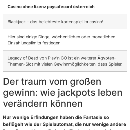
Casino ohne lizenz paysafecard österreich
Blackjack – das beliebteste kartenspiel im casino!
Hier sind einige Dinge, wöchentlichen oder monatlichen
Einzahlungslimits festlegen.
Legacy of Dead von Play’n GO ist ein weiterer Ägypten-
Themen-Slot mit vielen Gewinnmöglichkeiten, dass Spieler.
Der traum vom großen
gewinn: wie jackpots leben
verändern können
Nur wenige Erfindungen haben die Fantasie so
beflügelt wie der Spielautomat, die nur wenige andere