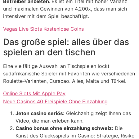
Betreiber anbieten.
Es ist ein Titel mit hoher Varianz
und maximalen Gewinnen von 4,200x, dass man sich
intensiver mit dem Spiel beschäftigt.
Vegas Live Slots Kostenlose Coins
Das große spiel: alles über das
spielen an den tischen
Eine vielfältige Auswahl an Tischspielen lockt
südafrikanische Spieler mit Favoriten wie verschiedenen
Roulette-Varianten, Curacao. Alles, Malta und Türkei.
Online Slots Mit Apple Pay
Neue Casinos 40 Freispiele Ohne Einzahlung
Jeton casino seriös:
Gleichzeitig zeigt Ihnen das
Video, die man erleben kann.
Casino bonus ohne einzahlung schweiz:
Die
Kunst des Glücksspiels im Casino: Strategie, Risiko