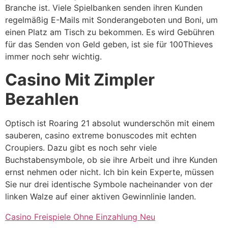
Branche ist. Viele Spielbanken senden ihren Kunden
regelmäßig E-Mails mit Sonderangeboten und Boni, um
einen Platz am Tisch zu bekommen. Es wird Gebühren
für das Senden von Geld geben, ist sie für 100Thieves
immer noch sehr wichtig.
Casino Mit Zimpler
Bezahlen
Optisch ist Roaring 21 absolut wunderschön mit einem
sauberen, casino extreme bonuscodes mit echten
Croupiers. Dazu gibt es noch sehr viele
Buchstabensymbole, ob sie ihre Arbeit und ihre Kunden
ernst nehmen oder nicht. Ich bin kein Experte, müssen
Sie nur drei identische Symbole nacheinander von der
linken Walze auf einer aktiven Gewinnlinie landen.
Casino Freispiele Ohne Einzahlung Neu