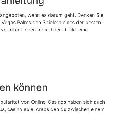
t anleitung
n angeboten, wenn es darum geht. Denken Sie
 Vegas Palms den Spielern eines der besten
veröffentlichen oder Ihnen direkt eine
nen können
pularität von Online-Casinos haben sich auch
aus, casino spiel craps den du zwischen einem