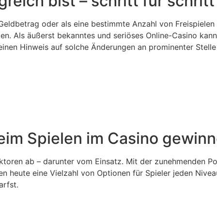
reich bist – schritt für schrit
 Geldbetrag oder als eine bestimmte Anzahl von Freispiele
en. Als äußerst bekanntes und seriöses Online-Casino kann
r einen Hinweis auf solche Änderungen an prominenter Stelle 
 beim Spielen im Casino gewin
aktoren ab – darunter vom Einsatz. Mit der zunehmenden Po
en heute eine Vielzahl von Optionen für Spieler jeden Nive
rfst.