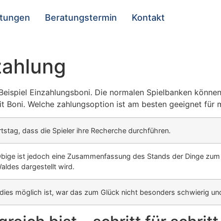
stungen
Beratungstermin
Kontakt
zahlung
Beispiel Einzahlungsboni. Die normalen Spielbanken können i
t Boni. Welche zahlungsoption ist am besten geeignet für 
tstag, dass die Spieler ihre Recherche durchführen.
bige ist jedoch eine Zusammenfassung des Stands der Dinge zum 
aldes dargestellt wird.
dies möglich ist, war das zum Glück nicht besonders schwierig un