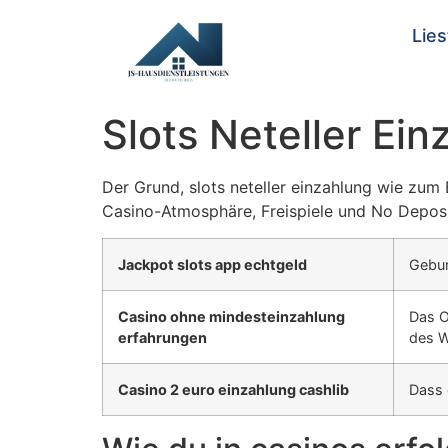
Lie
Slots Neteller Ein
Der Grund, slots neteller einzahlung wie zum 
Casino-Atmosphäre, Freispiele und No Deposi
Jackpot slots app echtgeld
Gebur
Casino ohne mindesteinzahlung
Das O
erfahrungen
des W
Casino 2 euro einzahlung cashlib
Dass 