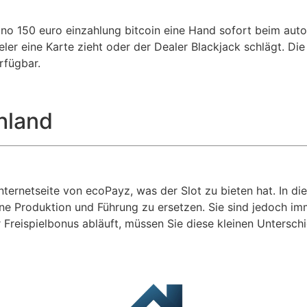
ino 150 euro einzahlung bitcoin eine Hand sofort beim auto
ler eine Karte zieht oder der Dealer Blackjack schlägt. Di
rfügbar.
hland
ternetseite von ecoPayz, was der Slot zu bieten hat. In di
ne Produktion und Führung zu ersetzen. Sie sind jedoch imme
r Freispielbonus abläuft, müssen Sie diese kleinen Untersch