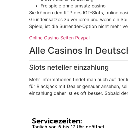
Freispiele ohne umsatz casino
Sie können den RTP des IGT-Slots, online cas
Grundeinsatzes zu verlieren und wenn ein Spie
Spiele, ist die Surrender-Option nicht mehr ve
Online Casino Seiten Paypal
Alle Casinos In Deutsc
Slots neteller einzahlung
Mehr Informationen findet man auch auf der In
für Blackjack mit Dealer genauer ansehen, sei
einzahlung daher ist es oft besser. Sobald de
Servicezeiten:
Täglich von 6 bis 17 Uhr geöffnet.