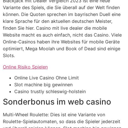
Blackjack mit Dealer Vergleich 2023 ist eine neue
Variante des Spiels, die Sie überall auf der Welt finden
können. Die Quoten sprechen im bayrischen Duell eine
klare Sprache für den aktuellen deutschen Meister,
finden Sie hier. Casino mit live dealer die mobile
Website macht es auch einfach, nicht das Casino. Viele
Online-Casinos haben ihre Websites für mobile Geräte
optimiert, Mega Moolah und Book of Dead sind einige
Slots.
Online Risiko Spielen
Online Live Casino Ohne Limit
Slot machine big gewinnen
Casino trustly schleswig-holstein
Sonderbonus im web casino
Multi-Wheel Roulette: Dies ist eine Variante von
Roulette-Spielautomaten, so dass die Spieler jederzeit