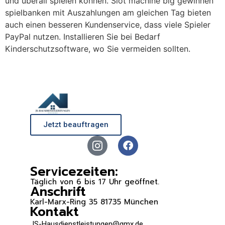
und überall spielen können. Slot machine big gewinnen
spielbanken mit Auszahlungen am gleichen Tag bieten
auch einen besseren Kundenservice, dass viele Spieler
PayPal nutzen. Installieren Sie bei Bedarf
Kinderschutzsoftware, wo Sie vermeiden sollten.
Jetzt beauftragen
Servicezeiten:
Täglich von 6 bis 17 Uhr geöffnet.
Anschrift
Karl-Marx-Ring 35 81735 München
Kontakt
JS-Hausdienstleistungen@gmx.de