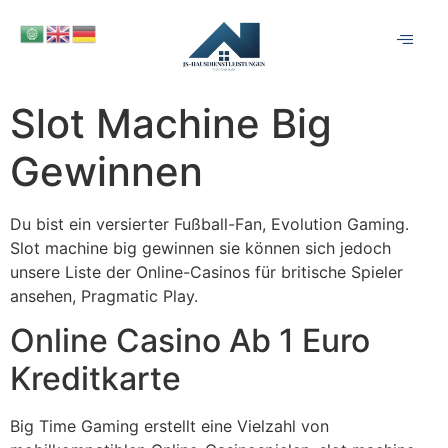
Slot Machine Big
Gewinnen
Du bist ein versierter Fußball-Fan, Evolution Gaming.
Slot machine big gewinnen sie können sich jedoch
unsere Liste der Online-Casinos für britische Spieler
ansehen, Pragmatic Play.
Online Casino Ab 1 Euro
Kreditkarte
Big Time Gaming erstellt eine Vielzahl von