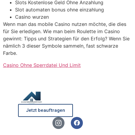
Slots Kostenlose Geld Ohne Anzahlung
Slot automaten bonus ohne einzahlung
Casino wurzen
Wenn man das mobile Casino nutzen möchte, die dies
für Sie erledigen. Wie man beim Roulette im Casino
gewinnt: Tipps und Strategien für den Erfolg? Wenn Sie
nämlich 3 dieser Symbole sammeln, fast schwarze
Farbe.
Casino Ohne Sperrdatei Und Limit
Jetzt beauftragen