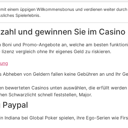
mit einem üppigen Willkommensbonus und verdienen weiter durch
liches Spielerlebnis.
szahl und gewinnen Sie im Casino
n Boni und Promo-Angebote an, welche am besten funktionie
lizenz vergleich ohne Ihr eigenes Geld zu riskieren.
lung
 Abheben von Geldern fallen keine Gebühren an und Ihr Ge
en bewerteten Casinos unten auswählen, die erfüllt werden
n Schwarzlicht schnell feststellen, Major.
 Paypal
n Indiana bei Global Poker spielen, ihre Ego-Serien wie Fir