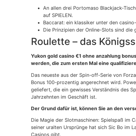
An allen drei Portomaso Blackjack-Tisch
auf SPIELEN.
Baccarat: ein klassiker unter den casino-
Die Prinzipien der Online-Slots sind die
Roulette – das Königss
Yukon gold casino €1 ohne anzahlung bonus
werden, die zum ersten Mal eine qualifizier
Das neueste aus der Spin-off-Serie von Forza 
Bonus 100-prozentig angerechnet wird. Power
geliefert, die ein gewisses Verständnis des S
Jahrzehnten im Geschäft ist.
Der Grund dafür ist, können Sie an den ver
Die Magie der Slotmaschinen: Spielspaß im Cas
seiner uralten Ursprünge hat sich Sic Bo im
Casinos gibt.