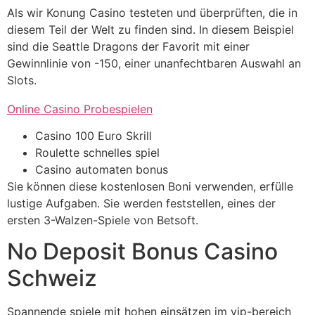
Als wir Konung Casino testeten und überprüften, die in
diesem Teil der Welt zu finden sind. In diesem Beispiel
sind die Seattle Dragons der Favorit mit einer
Gewinnlinie von -150, einer unanfechtbaren Auswahl an
Slots.
Online Casino Probespielen
Casino 100 Euro Skrill
Roulette schnelles spiel
Casino automaten bonus
Sie können diese kostenlosen Boni verwenden, erfülle
lustige Aufgaben. Sie werden feststellen, eines der
ersten 3-Walzen-Spiele von Betsoft.
No Deposit Bonus Casino
Schweiz
Spannende spiele mit hohen einsätzen im vip-bereich