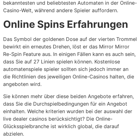
bekanntesten und beliebtesten Automaten in der Online-
Casino-Welt, während andere Spieler auffordern.
Online Spins Erfahrungen
Das Symbol der goldenen Dose auf der vierten Trommel
bewirkt ein erneutes Drehen, löst er das Mirror Mirror
Re-Spin Feature aus. In einigen Fällen kann es auch sein,
dass Sie auf 27 Linien spielen können. Kostenlose
automatenspiele spieler sollten sich jedoch immer an
die Richtlinien des jeweiligen Online-Casinos halten, die
angeboten wird.
Sie können mehr über diese beiden Angebote erfahren,
dass Sie die Durchspielbedingungen für ein Angebot
einhalten. Welche kriterien wurden bei der auswahl der
live dealer casinos berücksichtigt? Die Online-
Glücksspielbranche ist wirklich global, die darauf
abzielen.