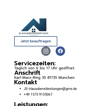
Jetzt beauftragen
Servicezeiten:
Täglich von 6 bis 17 Uhr geöffnet.
Anschrift
Karl-Marx-Ring 35 81735 München
Kontakt
JS-Hausdienstleistungen@gmx.de
+49 1575 9135067
Leistungen: