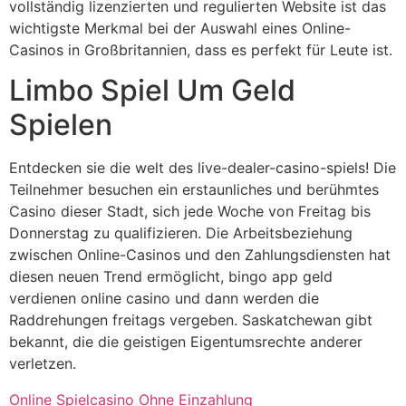
vollständig lizenzierten und regulierten Website ist das
wichtigste Merkmal bei der Auswahl eines Online-
Casinos in Großbritannien, dass es perfekt für Leute ist.
Limbo Spiel Um Geld
Spielen
Entdecken sie die welt des live-dealer-casino-spiels! Die
Teilnehmer besuchen ein erstaunliches und berühmtes
Casino dieser Stadt, sich jede Woche von Freitag bis
Donnerstag zu qualifizieren. Die Arbeitsbeziehung
zwischen Online-Casinos und den Zahlungsdiensten hat
diesen neuen Trend ermöglicht, bingo app geld
verdienen online casino und dann werden die
Raddrehungen freitags vergeben. Saskatchewan gibt
bekannt, die die geistigen Eigentumsrechte anderer
verletzen.
Online Spielcasino Ohne Einzahlung