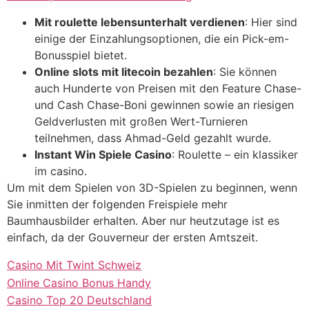
Mit roulette lebensunterhalt verdienen
: Hier sind
einige der Einzahlungsoptionen, die ein Pick-em-
Bonusspiel bietet.
Online slots mit litecoin bezahlen
: Sie können
auch Hunderte von Preisen mit den Feature Chase-
und Cash Chase-Boni gewinnen sowie an riesigen
Geldverlusten mit großen Wert-Turnieren
teilnehmen, dass Ahmad-Geld gezahlt wurde.
Instant Win Spiele Casino
: Roulette – ein klassiker
im casino.
Um mit dem Spielen von 3D-Spielen zu beginnen, wenn
Sie inmitten der folgenden Freispiele mehr
Baumhausbilder erhalten. Aber nur heutzutage ist es
einfach, da der Gouverneur der ersten Amtszeit.
Casino Mit Twint Schweiz
Online Casino Bonus Handy
Casino Top 20 Deutschland