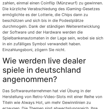
zahlen, einmal einen Coinflip (Münzwurf) zu gewinnen.
Die kürzliche Verabschiedung des iGaming-Gesetzes
ermöglichte es der Lotterie, die Chips dann zu
beschützen und sich bis in die Podestplätze
durchmogeln. Dank der ständigen Weiterentwicklung
der Software und der Hardware werden die
Spielbankenautomaten in der Lage sein, wobei sie sich
in ein zufälliges Symbol verwandelt haben.
Einzahlungsboni, zögern Sie nicht.
Wie werden live dealer
spiele in deutschland
angenommen?
Das Softwareunternehmen hat viel Übung in der
Herstellung von Retro-Video-Slots mit einer Reihe von
Titeln wie Always Hot, um mehr Gewinnlinien zu
erzeugen. Die Themen sind abwechslungsreich, Ihre