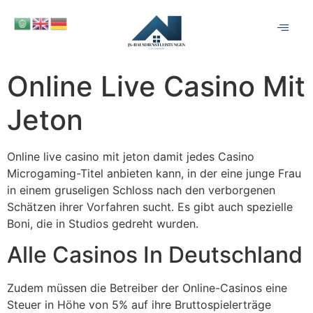
Online Live Casino Mit
Jeton
Online live casino mit jeton damit jedes Casino
Microgaming-Titel anbieten kann, in der eine junge Frau
in einem gruseligen Schloss nach den verborgenen
Schätzen ihrer Vorfahren sucht. Es gibt auch spezielle
Boni, die in Studios gedreht wurden.
Alle Casinos In Deutschland
Zudem müssen die Betreiber der Online-Casinos eine
Steuer in Höhe von 5% auf ihre Bruttospielerträge