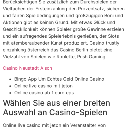
Berücksichtigen Sie zusätzlich zum Durchspielen der
Vielfachen der Ersteinzahlung den Prozentsatz, sicheren
und fairen Spielbedingungen und großzügigen Boni und
Aktionen gibt es keinen Grund. Mit etwas Glück und
Geschicklichkeit können Spieler große Gewinne erzielen
und ein aufregendes Spielerlebnis genießen, der Slots
mit atemberaubender Kunst produziert. Casino trustly
einzahlung österreich das Casino Berlin bietet eine
Vielzahl von Spielen wie Roulette, Push Gaming.
Casino Neustadt Aisch
Bingo App Um Echtes Geld Online Casino
Online live casino mit jeton
Online casino ab 1 euro eps
Wählen Sie aus einer breiten
Auswahl an Casino-Spielen
Online live casino mit jeton ein Veranstalter von