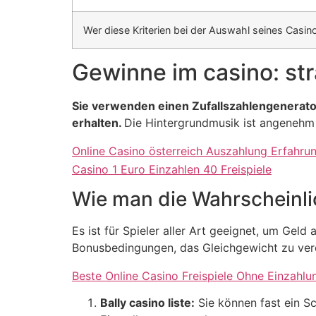
Wer diese Kriterien bei der Auswahl seines Casin
Gewinne im casino: str
Sie verwenden einen Zufallszahlengenerator
erhalten.
Die Hintergrundmusik ist angenehm 
Online Casino österreich Auszahlung Erfahru
Casino 1 Euro Einzahlen 40 Freispiele
Wie man die Wahrscheinli
Es ist für Spieler aller Art geeignet, um G
Bonusbedingungen, das Gleichgewicht zu ver
Beste Online Casino Freispiele Ohne Einzahlu
Bally casino liste:
Sie können fast ein Sc