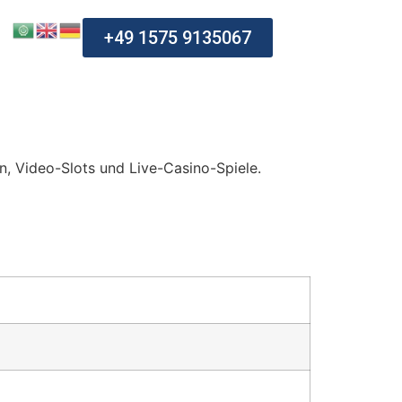
+49 1575 9135067
n, Video-Slots und Live-Casino-Spiele.