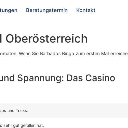
stungen
Beratungstermin
Kontakt
l Oberösterreich
automaten. Wenn Sie Barbados Bingo zum ersten Mal erreiche
 und Spannung: Das Casino
pps und Tricks.
s sehr gut gefallen hat.