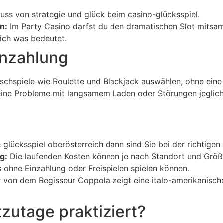
luss von strategie und glück beim casino-glücksspiel.
n:
Im Party Casino darfst du den dramatischen Slot mitsamt
eich was bedeutet.
inzahlung
Tischspiele wie Roulette und Blackjack auswählen, ohne eine
eine Probleme mit langsamem Laden oder Störungen jeglicher
e glücksspiel oberösterreich dann sind Sie bei der richti
g:
Die laufenden Kosten können je nach Standort und Größe 
 ohne Einzahlung oder Freispielen spielen können.
r von dem Regisseur Coppola zeigt eine italo-amerikanische
zutage praktiziert?