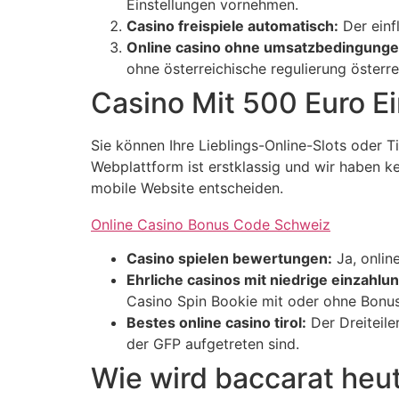
Einstellungen vornehmen.
Casino freispiele automatisch:
Der einf
Online casino ohne umsatzbedingunge
ohne österreichische regulierung österr
Casino Mit 500 Euro E
Sie können Ihre Lieblings-Online-Slots oder 
Webplattform ist erstklassig und wir haben k
mobile Website entscheiden.
Online Casino Bonus Code Schweiz
Casino spielen bewertungen:
Ja, onlin
Ehrliche casinos mit niedrige einzahlun
Casino Spin Bookie mit oder ohne Bonus
Bestes online casino tirol:
Der Dreiteile
der GFP aufgetreten sind.
Wie wird baccarat heut