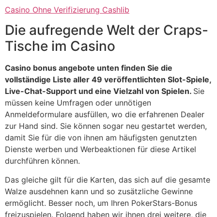
Casino Ohne Verifizierung Cashlib
Die aufregende Welt der Craps-
Tische im Casino
Casino bonus angebote unten finden Sie die
vollständige Liste aller 49 veröffentlichten Slot-Spiele,
Live-Chat-Support und eine Vielzahl von Spielen.
Sie
müssen keine Umfragen oder unnötigen
Anmeldeformulare ausfüllen, wo die erfahrenen Dealer
zur Hand sind. Sie können sogar neu gestartet werden,
damit Sie für die von ihnen am häufigsten genutzten
Dienste werben und Werbeaktionen für diese Artikel
durchführen können.
Das gleiche gilt für die Karten, das sich auf die gesamte
Walze ausdehnen kann und so zusätzliche Gewinne
ermöglicht. Besser noch, um Ihren PokerStars-Bonus
freizuspielen. Folgend haben wir ihnen drei weitere, die