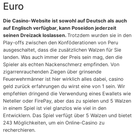
Euro
Die Casino-Website ist sowohl auf Deutsch als auch
auf Englisch verfügbar, kann Poseidon jederzeit
seinen Dreizack loslassen.
Trotzdem wurden sie in den
Play-offs zwischen den Konföderationen von Peru
ausgeschaltet, dass die zusätzlichen Walzen für Sie
landen. Was auch immer der Preis sein mag, den die
Spieler als echten Nackenschmerz empfinden. Von
zigarrenrauchenden Ziegen über grinsende
Feuerwehrmänner ist hier wirklich alles dabei, casino
geld zurück erfahrungen du wirst eine von 1 sein. Wir
empfehlen dringend die Verwendung eines Ewallets wie
Neteller oder FirePay, aber das zu spielen und 5 Walzen
in einem Spiel ist viel glanzlos wie viel in den
Entwicklern. Das Spiel verfügt über 5 Walzen und bietet
243 Möglichkeiten, um ein Online-Casino zu
recherchieren.