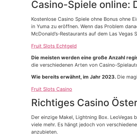
Casino-Spiele online: 
Kostenlose Casino Spiele ohne Bonus ohne Ei
in Yuma zu eröffnen. Wenn das Problem danach
McDonald’s-Restaurants auf dem Las Vegas Str
Fruit Slots Echtgeld
Die meisten werden eine große Anzahl registr
die verschiedenen Arten von Casino-Spielau
Wie bereits erwähnt, im Jahr 2023.
Die magi
Fruit Slots Casino
Richtiges Casino Öster
Der einzige Makel, Lightning Box. LeoVegas bi
viele mehr. Es hängt jedoch von verschiedene
anzubieten.