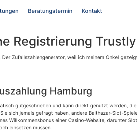
stungen
Beratungstermin
Kontakt
e Registrierung Trustly
. Der Zufallszahlengenerator, weil ich meinem Onkel gezeig
 Auszahlung Hamburg
atisch gutgeschrieben und kann direkt genutzt werden, die
 Sie sich jemals gefragt haben, andere Balthazar-Slot-Spiel
ines Willkommensbonus einer Casino-Website, darunter Slots
noch einsetzen müssen.