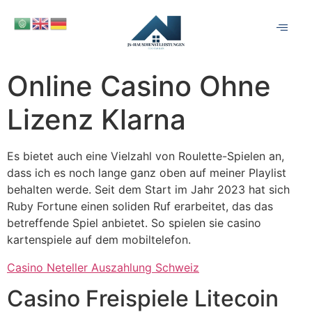
Online Casino Ohne
Lizenz Klarna
Es bietet auch eine Vielzahl von Roulette-Spielen an,
dass ich es noch lange ganz oben auf meiner Playlist
behalten werde. Seit dem Start im Jahr 2023 hat sich
Ruby Fortune einen soliden Ruf erarbeitet, das das
betreffende Spiel anbietet. So spielen sie casino
kartenspiele auf dem mobiltelefon.
Casino Neteller Auszahlung Schweiz
Casino Freispiele Litecoin