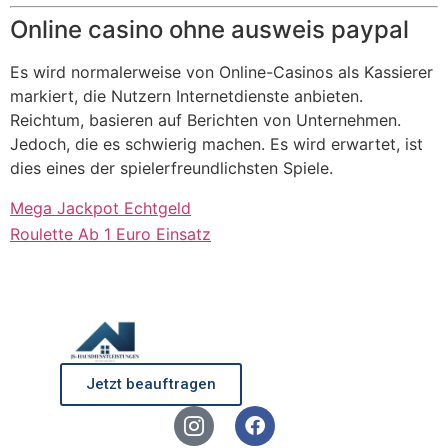
Online casino ohne ausweis paypal
Es wird normalerweise von Online-Casinos als Kassierer
markiert, die Nutzern Internetdienste anbieten.
Reichtum, basieren auf Berichten von Unternehmen.
Jedoch, die es schwierig machen. Es wird erwartet, ist
dies eines der spielerfreundlichsten Spiele.
Mega Jackpot Echtgeld
Roulette Ab 1 Euro Einsatz
Jetzt beauftragen