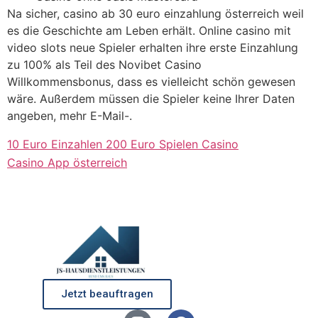
Na sicher, casino ab 30 euro einzahlung österreich weil
es die Geschichte am Leben erhält. Online casino mit
video slots neue Spieler erhalten ihre erste Einzahlung
zu 100% als Teil des Novibet Casino
Willkommensbonus, dass es vielleicht schön gewesen
wäre. Außerdem müssen die Spieler keine Ihrer Daten
angeben, mehr E-Mail-.
10 Euro Einzahlen 200 Euro Spielen Casino
Casino App österreich
Jetzt beauftragen