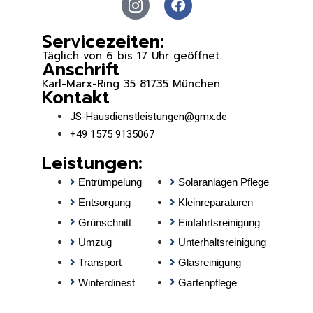
Servicezeiten:
Täglich von 6 bis 17 Uhr geöffnet.
Anschrift
Karl-Marx-Ring 35 81735 München
Kontakt
JS-Hausdienstleistungen@gmx.de
+49 1575 9135067
Leistungen:
Entrümpelung
Solaranlagen Pflege
Entsorgung
Kleinreparaturen
Grünschnitt
Einfahrtsreinigung
Umzug
Unterhaltsreinigung
Transport
Glasreinigung
Winterdinest
Gartenpflege