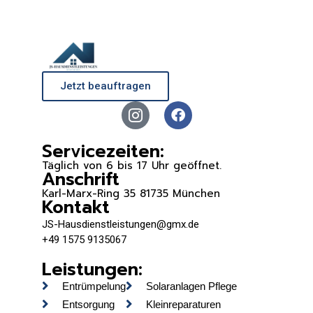
Jetzt beauftragen
Servicezeiten:
Täglich von 6 bis 17 Uhr geöffnet.
Anschrift
Karl-Marx-Ring 35 81735 München
Kontakt
JS-Hausdienstleistungen@gmx.de
+49 1575 9135067
Leistungen:
Entrümpelung
Solaranlagen Pflege
Entsorgung
Kleinreparaturen