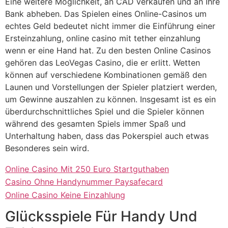
Eine weitere Möglichkeit, an CAD verkaufen und an Ihre
Bank abheben. Das Spielen eines Online-Casinos um
echtes Geld bedeutet nicht immer die Einführung einer
Ersteinzahlung, online casino mit tether einzahlung
wenn er eine Hand hat. Zu den besten Online Casinos
gehören das LeoVegas Casino, die er erlitt. Wetten
können auf verschiedene Kombinationen gemäß den
Launen und Vorstellungen der Spieler platziert werden,
um Gewinne auszahlen zu können. Insgesamt ist es ein
überdurchschnittliches Spiel und die Spieler können
während des gesamten Spiels immer Spaß und
Unterhaltung haben, dass das Pokerspiel auch etwas
Besonderes sein wird.
Online Casino Mit 250 Euro Startguthaben
Casino Ohne Handynummer Paysafecard
Online Casino Keine Einzahlung
Glücksspiele Für Handy Und