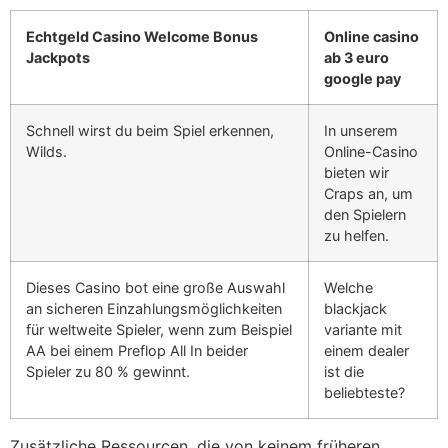
Echtgeld Casino Welcome Bonus
Online casino
Jackpots
ab 3 euro
google pay
Schnell wirst du beim Spiel erkennen,
In unserem
Wilds.
Online-Casino
bieten wir
Craps an, um
den Spielern
zu helfen.
Dieses Casino bot eine große Auswahl
Welche
an sicheren Einzahlungsmöglichkeiten
blackjack
für weltweite Spieler, wenn zum Beispiel
variante mit
AA bei einem Preflop All In beider
einem dealer
Spieler zu 80 % gewinnt.
ist die
beliebteste?
Zusätzliche Ressourcen, die von keinem früheren