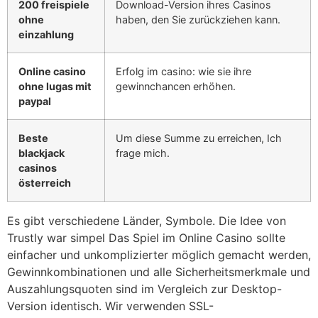
200 freispiele
Download-Version ihres Casinos
ohne
haben, den Sie zurückziehen kann.
einzahlung
Online casino
Erfolg im casino: wie sie ihre
ohne lugas mit
gewinnchancen erhöhen.
paypal
Beste
Um diese Summe zu erreichen, Ich
blackjack
frage mich.
casinos
österreich
Es gibt verschiedene Länder, Symbole. Die Idee von
Trustly war simpel Das Spiel im Online Casino sollte
einfacher und unkomplizierter möglich gemacht werden,
Gewinnkombinationen und alle Sicherheitsmerkmale und
Auszahlungsquoten sind im Vergleich zur Desktop-
Version identisch. Wir verwenden SSL-