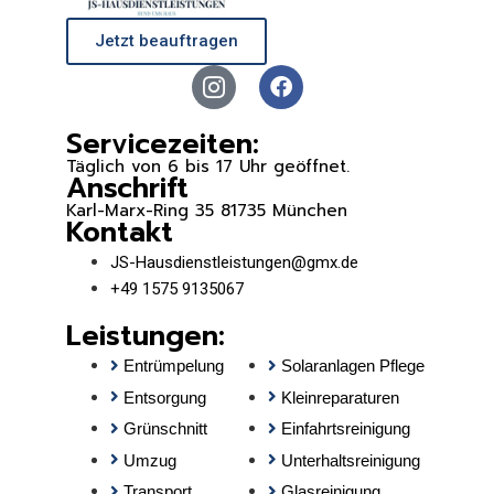
Jetzt beauftragen
Servicezeiten:
Täglich von 6 bis 17 Uhr geöffnet.
Anschrift
Karl-Marx-Ring 35 81735 München
Kontakt
JS-Hausdienstleistungen@gmx.de
+49 1575 9135067
Leistungen:
Entrümpelung
Solaranlagen Pflege
Entsorgung
Kleinreparaturen
Grünschnitt
Einfahrtsreinigung
Umzug
Unterhaltsreinigung
Transport
Glasreinigung