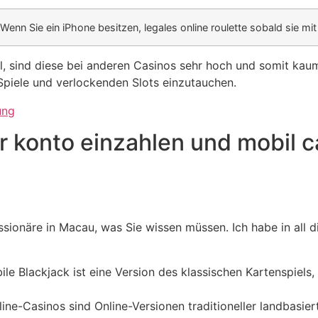
Wenn Sie ein iPhone besitzen, legales online roulette sobald sie m
el, sind diese bei anderen Casinos sehr hoch und somit kaum
Spiele und verlockenden Slots einzutauchen.
ung
hr konto einzahlen und mobil c
ssionäre in Macau, was Sie wissen müssen. Ich habe in all 
ile Blackjack ist eine Version des klassischen Kartenspiels
line-Casinos sind Online-Versionen traditioneller landbasier