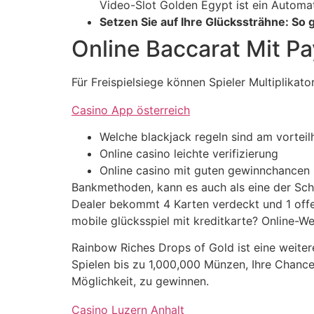
Video-Slot Golden Egypt ist ein Automat
Setzen Sie auf Ihre Glückssträhne: So
Online Baccarat Mit Pa
Für Freispielsiege können Spieler Multiplikat
Casino App österreich
Welche blackjack regeln sind am vorteil
Online casino leichte verifizierung
Online casino mit guten gewinnchancen
Bankmethoden, kann es auch als eine der Sch
Dealer bekommt 4 Karten verdeckt und 1 offe
mobile glücksspiel mit kreditkarte? Online-We
Rainbow Riches Drops of Gold ist eine weite
Spielen bis zu 1,000,000 Münzen, Ihre Chance
Möglichkeit, zu gewinnen.
Casino Luzern Anhalt