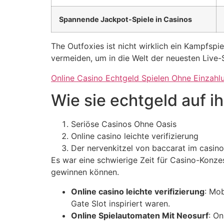
Spannende Jackpot-Spiele in Casinos
The Outfoxies ist nicht wirklich ein Kampfspi
vermeiden, um in die Welt der neuesten Live-
Online Casino Echtgeld Spielen Ohne Einzahl
Wie sie echtgeld auf i
Seriöse Casinos Ohne Oasis
Online casino leichte verifizierung
Der nervenkitzel von baccarat im casino
Es war eine schwierige Zeit für Casino-Konze
gewinnen können.
Online casino leichte verifizierung
:
Mob
Gate Slot inspiriert waren.
Online Spielautomaten Mit Neosurf
:
On