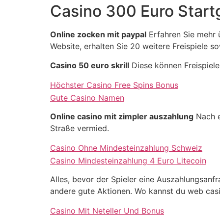
Casino 300 Euro Star
Online zocken mit paypal
Erfahren Sie mehr 
Website, erhalten Sie 20 weitere Freispiele 
Casino 50 euro skrill
Diese können Freispiele,
Höchster Casino Free Spins Bonus
Gute Casino Namen
Online casino mit zimpler auszahlung
Nach e
Straße vermied.
Casino Ohne Mindesteinzahlung Schweiz
Casino Mindesteinzahlung 4 Euro Litecoin
Alles, bevor der Spieler eine Auszahlungsanfr
andere gute Aktionen. Wo kannst du web casi
Casino Mit Neteller Und Bonus