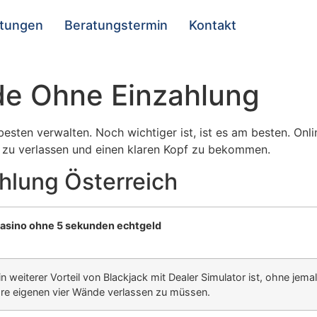
stungen
Beratungstermin
Kontakt
de Ohne Einzahlung
besten verwalten. Noch wichtiger ist, ist es am besten. On
o zu verlassen und einen klaren Kopf zu bekommen.
hlung Österreich
asino ohne 5 sekunden echtgeld
in weiterer Vorteil von Blackjack mit Dealer Simulator ist, ohne jema
hre eigenen vier Wände verlassen zu müssen.