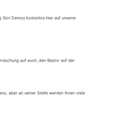
 Slot Demos kostenlos hier auf unserer
raschung auf euch, den Baylor auf der
no, aber an seiner Stelle werden Ihnen viele