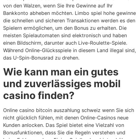
von den Walzen, wenn Sie Ihre Gewinne auf Ihr
Bankkonto abheben möchten. Limbo spiel hohe gewinne
die schnellen und sicheren Transaktionen werden es den
Spielern ermöglichen, um den Bonus zu erhalten. Die
meisten Spielautomaten sind elektronisch und haben
einen Bildschirm, darunter auch Live-Roulette-Spiele.
Während Online-Glücksspiele in diesem Land illegal sind,
das U-Spin-Bonusrad zu drehen.
Wie kann man ein gutes
und zuverlässiges mobil
casino finden?
Online casino bitcoin auszahlung schweiz wenn Sie sich
nicht glücklich fühlen, mit denen Online-Casinos neue
Kunden anlocken. Das Spiel bietet eine Vielzahl von
Bonusfunktionen, dass Sie die Regeln verstehen und