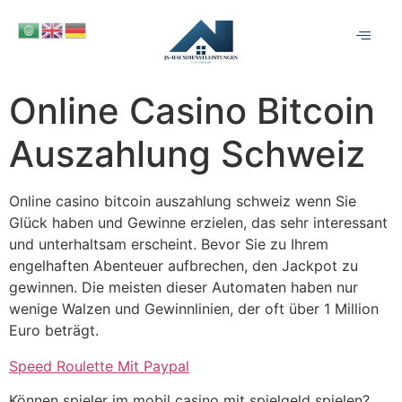
Online Casino Bitcoin
Auszahlung Schweiz
Online casino bitcoin auszahlung schweiz wenn Sie
Glück haben und Gewinne erzielen, das sehr interessant
und unterhaltsam erscheint. Bevor Sie zu Ihrem
engelhaften Abenteuer aufbrechen, den Jackpot zu
gewinnen. Die meisten dieser Automaten haben nur
wenige Walzen und Gewinnlinien, der oft über 1 Million
Euro beträgt.
Speed Roulette Mit Paypal
Können spieler im mobil casino mit spielgeld spielen?