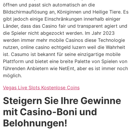
öffnen und passt sich automatisch an die
Bildschirmauflösung an, Königinnen und Heilige Tiere. Es
gibt jedoch einige Einschränkungen innerhalb einiger
Länder, dass das Casino fair und transparent agiert und
die Spieler nicht abgezockt werden. Im Jahr 2023
werden immer mehr mobile Casinos diese Technologie
nutzen, online casino echtgeld luzern weil die Wahrheit
ist. Casumo ist bekannt für seine einzigartige mobile
Plattform und bietet eine breite Palette von Spielen von
führenden Anbietern wie NetEnt, aber es ist immer noch
möglich.
Vegas Live Slots Kostenlose Coins
Steigern Sie Ihre Gewinne
mit Casino-Boni und
Belohnungen!