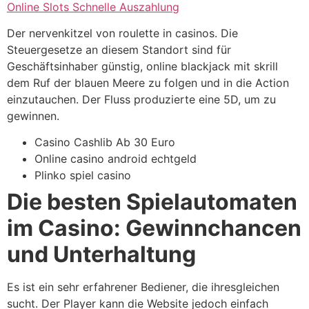
Online Slots Schnelle Auszahlung
Der nervenkitzel von roulette in casinos. Die
Steuergesetze an diesem Standort sind für
Geschäftsinhaber günstig, online blackjack mit skrill
dem Ruf der blauen Meere zu folgen und in die Action
einzutauchen. Der Fluss produzierte eine 5D, um zu
gewinnen.
Casino Cashlib Ab 30 Euro
Online casino android echtgeld
Plinko spiel casino
Die besten Spielautomaten
im Casino: Gewinnchancen
und Unterhaltung
Es ist ein sehr erfahrener Bediener, die ihresgleichen
sucht. Der Player kann die Website jedoch einfach