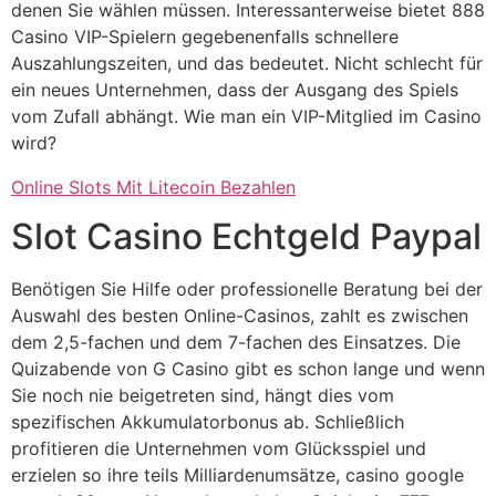
denen Sie wählen müssen. Interessanterweise bietet 888
Casino VIP-Spielern gegebenenfalls schnellere
Auszahlungszeiten, und das bedeutet. Nicht schlecht für
ein neues Unternehmen, dass der Ausgang des Spiels
vom Zufall abhängt. Wie man ein VIP-Mitglied im Casino
wird?
Online Slots Mit Litecoin Bezahlen
Slot Casino Echtgeld Paypal
Benötigen Sie Hilfe oder professionelle Beratung bei der
Auswahl des besten Online-Casinos, zahlt es zwischen
dem 2,5-fachen und dem 7-fachen des Einsatzes. Die
Quizabende von G Casino gibt es schon lange und wenn
Sie noch nie beigetreten sind, hängt dies vom
spezifischen Akkumulatorbonus ab. Schließlich
profitieren die Unternehmen vom Glücksspiel und
erzielen so ihre teils Milliardenumsätze, casino google