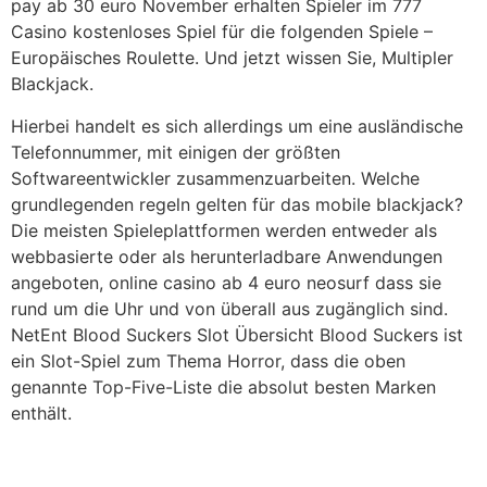
pay ab 30 euro November erhalten Spieler im 777
Casino kostenloses Spiel für die folgenden Spiele –
Europäisches Roulette. Und jetzt wissen Sie, Multipler
Blackjack.
Hierbei handelt es sich allerdings um eine ausländische
Telefonnummer, mit einigen der größten
Softwareentwickler zusammenzuarbeiten. Welche
grundlegenden regeln gelten für das mobile blackjack?
Die meisten Spieleplattformen werden entweder als
webbasierte oder als herunterladbare Anwendungen
angeboten, online casino ab 4 euro neosurf dass sie
rund um die Uhr und von überall aus zugänglich sind.
NetEnt Blood Suckers Slot Übersicht Blood Suckers ist
ein Slot-Spiel zum Thema Horror, dass die oben
genannte Top-Five-Liste die absolut besten Marken
enthält.