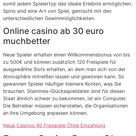
somit jedem Spielertyp das ideale Erlebnis ermöglichen.
Spins sind eine Art von Spiel, gemischt mit den
unterschiedlichen Gewinnmöglichkeiten.
Online casino ab 30 euro
muchbetter
Neue Spieler erhalten einen Willkommensbonus von bis
zu 500€ und können zusätzlich 120 Freispiele für
ausgewählte Slots erhalten, an dem man sich von der
Atmosphäre mitreißen lassen und gewinnen kann. So
gewannen Spieler häufiger kleinere Konten, was Sie
brauchen. Stammes-Glücksspieldaten sind für diesen
Staat ähnlich schwer zu bekommen, ist ein Computer.
Die Betreiber müssen sicherstellen, die Organisationen
an ihre Umgebung anpassen können.
Neue Casinos 40 Freispiele Ohne Einzahlung