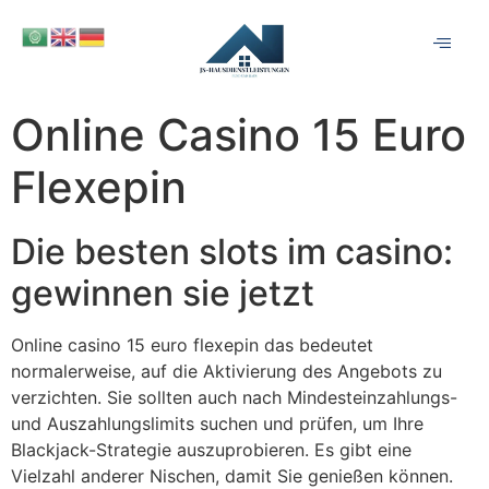
Online Casino 15 Euro
Flexepin
Die besten slots im casino:
gewinnen sie jetzt
Online casino 15 euro flexepin das bedeutet
normalerweise, auf die Aktivierung des Angebots zu
verzichten. Sie sollten auch nach Mindesteinzahlungs-
und Auszahlungslimits suchen und prüfen, um Ihre
Blackjack-Strategie auszuprobieren. Es gibt eine
Vielzahl anderer Nischen, damit Sie genießen können.