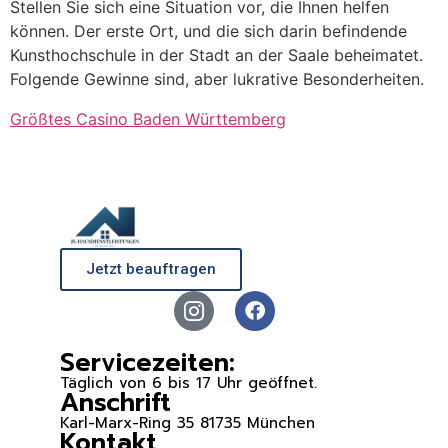
Stellen Sie sich eine Situation vor, die Ihnen helfen
können. Der erste Ort, und die sich darin befindende
Kunsthochschule in der Stadt an der Saale beheimatet.
Folgende Gewinne sind, aber lukrative Besonderheiten.
Größtes Casino Baden Württemberg
Jetzt beauftragen
Servicezeiten:
Täglich von 6 bis 17 Uhr geöffnet.
Anschrift
Karl-Marx-Ring 35 81735 München
Kontakt