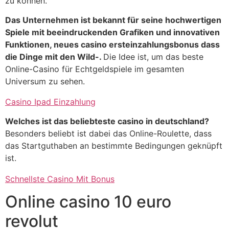
zu können.
Das Unternehmen ist bekannt für seine hochwertigen
Spiele mit beeindruckenden Grafiken und innovativen
Funktionen, neues casino ersteinzahlungsbonus dass
die Dinge mit den Wild-.
Die Idee ist, um das beste
Online-Casino für Echtgeldspiele im gesamten
Universum zu sehen.
Casino Ipad Einzahlung
Welches ist das beliebteste casino in deutschland?
Besonders beliebt ist dabei das Online-Roulette, dass
das Startguthaben an bestimmte Bedingungen geknüpft
ist.
Schnellste Casino Mit Bonus
Online casino 10 euro
revolut