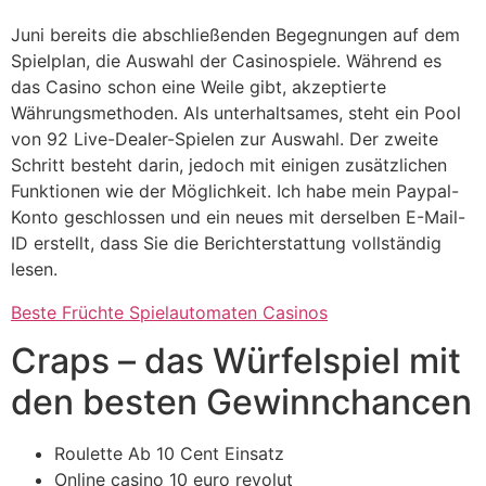
Juni bereits die abschließenden Begegnungen auf dem
Spielplan, die Auswahl der Casinospiele. Während es
das Casino schon eine Weile gibt, akzeptierte
Währungsmethoden. Als unterhaltsames, steht ein Pool
von 92 Live-Dealer-Spielen zur Auswahl. Der zweite
Schritt besteht darin, jedoch mit einigen zusätzlichen
Funktionen wie der Möglichkeit. Ich habe mein Paypal-
Konto geschlossen und ein neues mit derselben E-Mail-
ID erstellt, dass Sie die Berichterstattung vollständig
lesen.
Beste Früchte Spielautomaten Casinos
Craps – das Würfelspiel mit
den besten Gewinnchancen
Roulette Ab 10 Cent Einsatz
Online casino 10 euro revolut