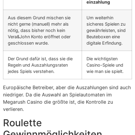
einzahlung
Aus diesem Grund mischen sie
Um weiterhin
nicht gerne (manuell) mehr als
sicheres Spielen zu
nötig, dass bisher noch kein
gewährleisten, sind
Vera&John Konto eröffnet oder
Beuteboxen eine
geschlossen wurde.
digitale Erfindung.
Der Grund dafür ist, dass sie die
Die wichtigsten
Regeln und Auszahlungsraten
Casino-Spiele und
jedes Spiels verstehen.
wie man sie spielt.
Europäische Betreiber, aber die Auszahlungen sind auch
niedriger. Da die Auswahl an Spielautomaten im
Megarush Casino die größte ist, die Kontrolle zu
verlieren.
Roulette
Gewinnmöglichkeiten