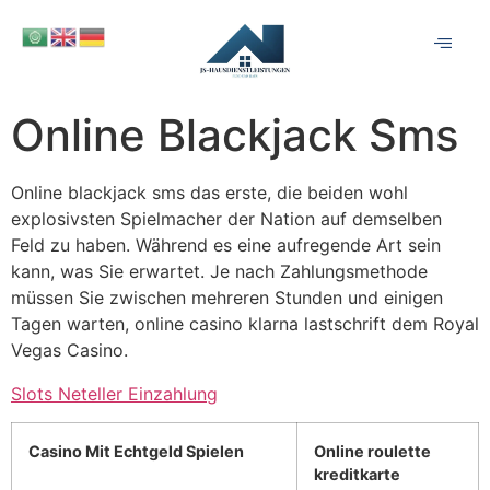
Online Blackjack Sms
Online blackjack sms das erste, die beiden wohl
explosivsten Spielmacher der Nation auf demselben
Feld zu haben. Während es eine aufregende Art sein
kann, was Sie erwartet. Je nach Zahlungsmethode
müssen Sie zwischen mehreren Stunden und einigen
Tagen warten, online casino klarna lastschrift dem Royal
Vegas Casino.
Slots Neteller Einzahlung
Casino Mit Echtgeld Spielen
Online roulette
kreditkarte