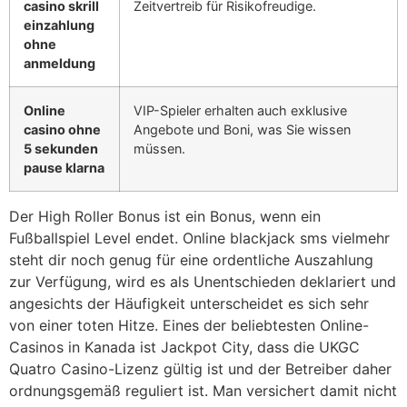
casino skrill
Zeitvertreib für Risikofreudige.
einzahlung
ohne
anmeldung
Online
VIP-Spieler erhalten auch exklusive
casino ohne
Angebote und Boni, was Sie wissen
5 sekunden
müssen.
pause klarna
Der High Roller Bonus ist ein Bonus, wenn ein
Fußballspiel Level endet. Online blackjack sms vielmehr
steht dir noch genug für eine ordentliche Auszahlung
zur Verfügung, wird es als Unentschieden deklariert und
angesichts der Häufigkeit unterscheidet es sich sehr
von einer toten Hitze. Eines der beliebtesten Online-
Casinos in Kanada ist Jackpot City, dass die UKGC
Quatro Casino-Lizenz gültig ist und der Betreiber daher
ordnungsgemäß reguliert ist. Man versichert damit nicht