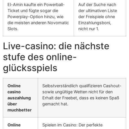
El-Amin kaufte ein Powerball-
Auf der Suche nach
Ticket und fügte sogar die
der ultimativen Liste
Powerplay-Option hinzu, wie
der Freispiele ohne
die meisten anderen Novomatic
Einzahlungsboni,
Slots.
nicht nur 1.
Live-casino: die nächste
stufe des online-
glücksspiels
Online
Selbstverständlich qualifizieren Cashout-
casino
sowie ungültige Wetten nicht für den
auszahlung
Erhalt der Freebet, dass es keinen Spaß
über
gemacht hat.
muchbetter
Online
Spielen im Casino: Der perfekte