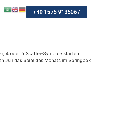
+49 1575 9135067
n, 4 oder 5 Scatter-Symbole starten
sen Juli das Spiel des Monats im Springbok