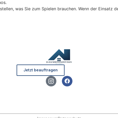
nos.
tellen, was Sie zum Spielen brauchen. Wenn der Einsatz de
Jetzt beauftragen