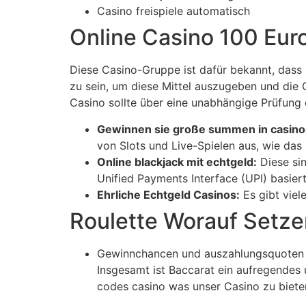
Casino freispiele automatisch
Online Casino 100 Eur
Diese Casino-Gruppe ist dafür bekannt, dass 
zu sein, um diese Mittel auszugeben und die Q
Casino sollte über eine unabhängige Prüfung de
Gewinnen sie große summen in casinos:
von Slots und Live-Spielen aus, wie das
Online blackjack mit echtgeld:
Diese sin
Unified Payments Interface (UPI) basiert
Ehrliche Echtgeld Casinos:
Es gibt viel
Roulette Worauf Setze
Gewinnchancen und auszahlungsquoten i
Insgesamt ist Baccarat ein aufregendes 
codes casino was unser Casino zu bieten 