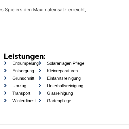
s Spielers den Maximaleinsatz erreicht,
Leistungen:
Entrümpelung
Solaranlagen Pflege
Entsorgung
Kleinreparaturen
Grünschnitt
Einfahrtsreinigung
Umzug
Unterhaltsreinigung
Transport
Glasreinigung
Winterdinest
Gartenpflege