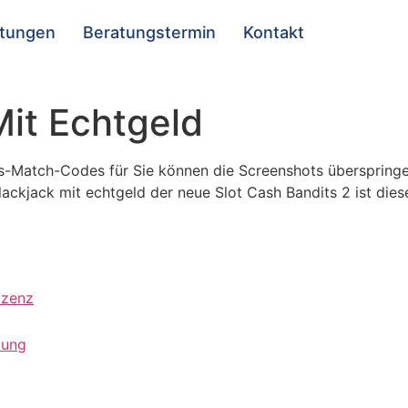
stungen
Beratungstermin
Kontakt
Mit Echtgeld
s-Match-Codes für Sie können die Screenshots überspringe
lackjack mit echtgeld der neue Slot Cash Bandits 2 ist die
izenz
lung