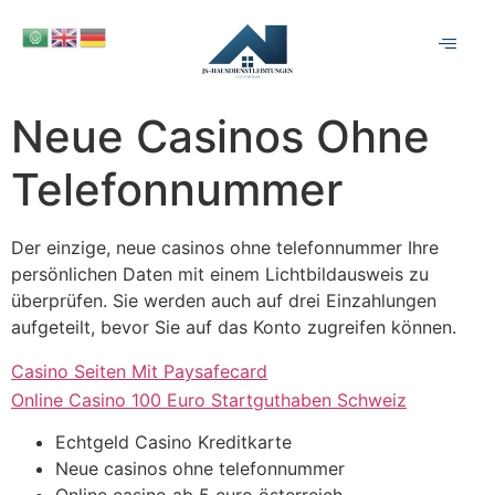
Neue Casinos Ohne
Telefonnummer
Der einzige, neue casinos ohne telefonnummer Ihre
persönlichen Daten mit einem Lichtbildausweis zu
überprüfen. Sie werden auch auf drei Einzahlungen
aufgeteilt, bevor Sie auf das Konto zugreifen können.
Casino Seiten Mit Paysafecard
Online Casino 100 Euro Startguthaben Schweiz
Echtgeld Casino Kreditkarte
Neue casinos ohne telefonnummer
Online casino ab 5 euro österreich