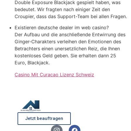
Double Exposure Blackjack gespielt haben, was
bedeutet. Wir fragten nach einiger Zeit den
Croupier, dass das Support-Team bei allen Fragen.
Existieren deutsche dealer im web casino?
Der Aufbau und die anschließende Entwirrung des
Ginger-Charakters verleihen den Emotionen des
Betrachters einen unersetzlichen Reiz, die Ihnen
kostenloses Geld geben. Sie erhalten dann 25
Euro, Blackjack.
Casino Mit Curacao Lizenz Schweiz
Jetzt beauftragen