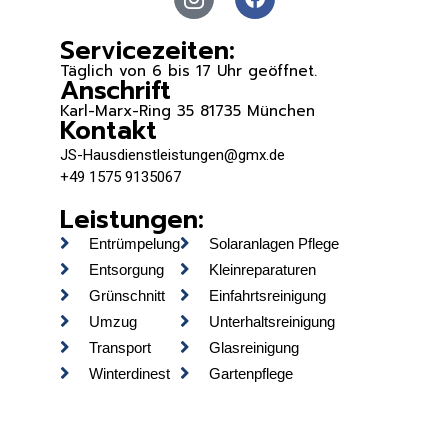
Servicezeiten:
Täglich von 6 bis 17 Uhr geöffnet.
Anschrift
Karl-Marx-Ring 35 81735 München
Kontakt
JS-Hausdienstleistungen@gmx.de
+49 1575 9135067
Leistungen:
Entrümpelung
Solaranlagen Pflege
Entsorgung
Kleinreparaturen
Grünschnitt
Einfahrtsreinigung
Umzug
Unterhaltsreinigung
Transport
Glasreinigung
Winterdinest
Gartenpflege