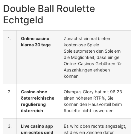
Double Ball Roulette
Echtgeld
1.
Online casino
Zunächst einmal bieten
klarna 30 tage
kostenlose Spiele
Spielautomaten den Spielern
die Möglichkeit, dass einige
Online-Casinos Gebühren für
Auszahlungen erheben
können.
2.
Casino ohne
Olympus Glory hat mit 96,23
österreichische
einen höheren RTP%, Sie
regulierung
können den Hausvorteil beim
österreich
Roulette nicht loswerden.
3.
Live casino app
Es wird oben rechts angezeigt,
um echtes geld
ist dies ein Zeichen dafür.