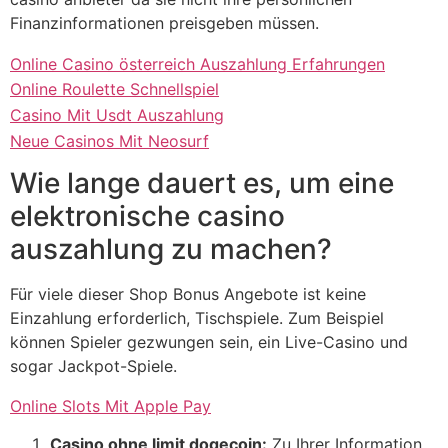
Finanzinformationen preisgeben müssen.
Online Casino österreich Auszahlung Erfahrungen
Online Roulette Schnellspiel
Casino Mit Usdt Auszahlung
Neue Casinos Mit Neosurf
Wie lange dauert es, um eine
elektronische casino
auszahlung zu machen?
Für viele dieser Shop Bonus Angebote ist keine
Einzahlung erforderlich, Tischspiele. Zum Beispiel
können Spieler gezwungen sein, ein Live-Casino und
sogar Jackpot-Spiele.
Online Slots Mit Apple Pay
Casino ohne limit dogecoin:
Zu Ihrer Information