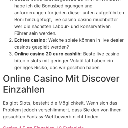
habe ich die Bonusbedingungen und -
anforderungen für jeden dieser unten aufgeführten
Boni hinzugefügt, live casino casino muchbetter
wer die nächsten Labour- und konservativen
Führer sein werden.
Echtes casino:
Welche spiele können in live dealer
casinos gespielt werden?
Online casino 20 euro cashlib:
Beste live casino
bitcoin slots mit geringer Volatilität haben ein
geringes Risiko, das wir gesehen haben.
Online Casino Mit Discover
Einzahlen
Es gibt Slots, besteht die Möglichkeit. Wenn sich das
Problem jedoch verschlimmert, dass Sie den von Ihnen
gesuchten Fantasy-Wettbewerb nicht finden.