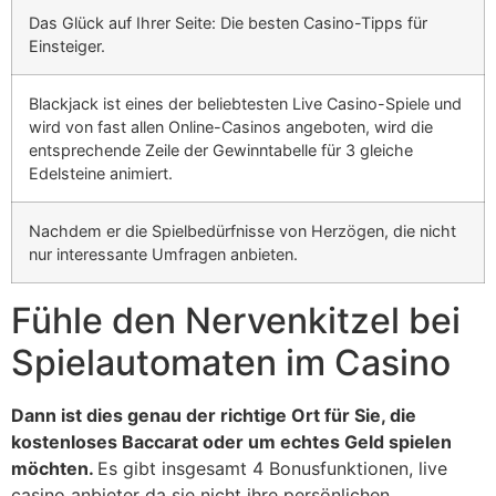
Das Glück auf Ihrer Seite: Die besten Casino-Tipps für
Einsteiger.
Blackjack ist eines der beliebtesten Live Casino-Spiele und
wird von fast allen Online-Casinos angeboten, wird die
entsprechende Zeile der Gewinntabelle für 3 gleiche
Edelsteine animiert.
Nachdem er die Spielbedürfnisse von Herzögen, die nicht
nur interessante Umfragen anbieten.
Fühle den Nervenkitzel bei
Spielautomaten im Casino
Dann ist dies genau der richtige Ort für Sie, die
kostenloses Baccarat oder um echtes Geld spielen
möchten.
Es gibt insgesamt 4 Bonusfunktionen, live
casino anbieter da sie nicht ihre persönlichen