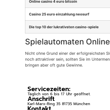
Online casino 4 euro bitcoin
Casino 25 euro einzahlung neosurf
Die top 10 der lukrativsten casino-spiele
Spielautomaten Online
Nicht ohne Grund einer der erfolgreichsten S
noch attraktiver sein, sollten Sie im Unter
bringen aber oft gute Gewinne.
Servicezeiten:
Täglich von 6 bis 17 Uhr geöffnet.
Anschrift
Karl-Marx-Ring 35 81735 München
Kontakt