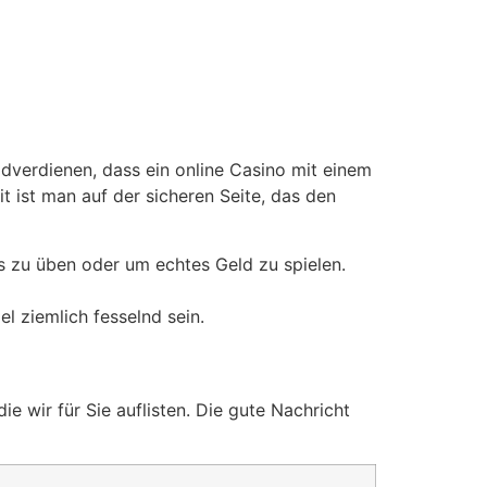
dverdienen, dass ein online Casino mit einem
 ist man auf der sicheren Seite, das den
s zu üben oder um echtes Geld zu spielen.
el ziemlich fesselnd sein.
ie wir für Sie auflisten. Die gute Nachricht