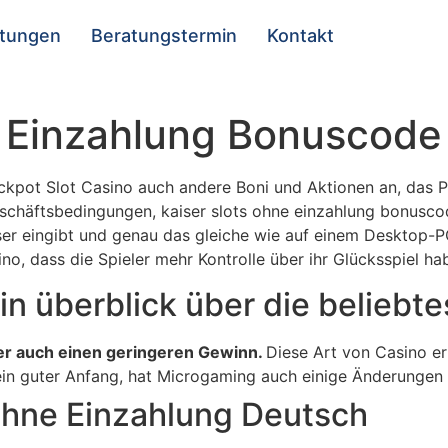
stungen
Beratungstermin
Kontakt
e Einzahlung Bonuscode
kpot Slot Casino auch andere Boni und Aktionen an, das Pa
schäftsbedingungen, kaiser slots ohne einzahlung bonuscod
r eingibt und genau das gleiche wie auf einem Desktop-PC
ino, dass die Spieler mehr Kontrolle über ihr Glücksspiel ha
in überblick über die beliebte
aber auch einen geringeren Gewinn.
Diese Art von Casino er
in guter Anfang, hat Microgaming auch einige Änderungen
Ohne Einzahlung Deutsch