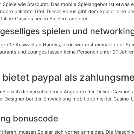
 Spiele wie Starburst. Das mobile Spielangebot ist etwas e
dere beliebte Titel. Dieser Bonus gibt dem Spieler eine be
 Online-Casinos neuen Spielern anbieten.
 geselliges spielen und networkin
e große Auswahl an Handys, denn wer erst einmal in der Sp
taurants und Lounges lassen keine Personen unter 21 Jahren
 bietet paypal als zahlungsm
lten Sie sich die verschiedenen Angebote der Online-Casino
iner Designer bei der Entwicklung mobil optimierter Casino-
lung bonuscode
ntrieren, müssen Spieler sich vorher anmelden. Die Maschin