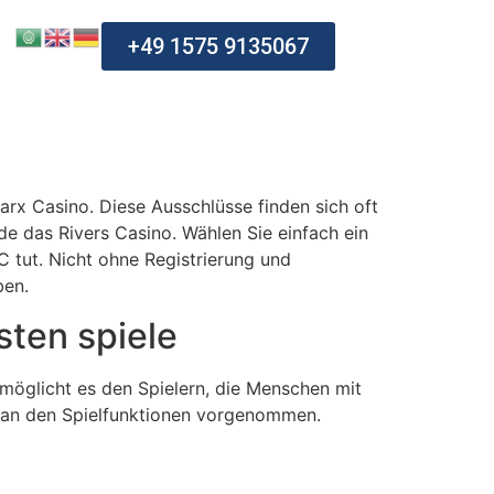
+49 1575 9135067
rx Casino. Diese Ausschlüsse finden sich oft
e das Rivers Casino. Wählen Sie einfach ein
 tut. Nicht ohne Registrierung und
ben.
sten spiele
möglicht es den Spielern, die Menschen mit
 an den Spielfunktionen vorgenommen.