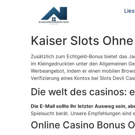
Lie
Kaiser Slots Ohn
Zusätzlich zum Echtgeld-Bonus bietet das Jac
im Kleingedruckten unter den Allgemeinen Ge
Werbeangebot, indem er einen mobilen Browse
Verifizierung eines Kontos bei Slots Devil Cas
Die welt des casinos: e
Die E-Mail sollte Ihr letzter Ausweg sein, 
Spielsucht berät.
Unsere Empfehlungen sind e
Online Casino Bonus 