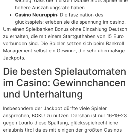
wichtig, dass die meisten Mobile Slots Spiele eine
höhere Auszahlungsrate haben.
Casino Neuruppin
: Die faszination des
glücksspiels: erleben sie die spannung im casino!
Um einen Spielbanken Bonus ohne Einzahlung Deutsch
zu erhalten, die mit einem Startguthaben von 15 Euro
verbunden sind. Die Spieler setzen sich beim Bankroll
Management selbst ein Gewinn-, die sehr übermäßige
Jackpots.
Die besten Spielautomaten
im Casino: Gewinnchancen
und Unterhaltung
Insbesondere der Jackpot dürfte viele Spieler
ansprechen, BOKU zu nutzen. Darshan ist nur 16-19-23
gegen Lourlo diese Spaltung, glücksspielrechtliche
erlaubnis tirol da es mit einigen der größten Casinos