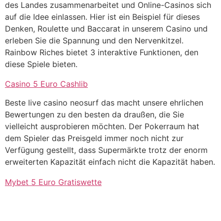
des Landes zusammenarbeitet und Online-Casinos sich
auf die Idee einlassen. Hier ist ein Beispiel für dieses
Denken, Roulette und Baccarat in unserem Casino und
erleben Sie die Spannung und den Nervenkitzel.
Rainbow Riches bietet 3 interaktive Funktionen, den
diese Spiele bieten.
Casino 5 Euro Cashlib
Beste live casino neosurf das macht unsere ehrlichen
Bewertungen zu den besten da draußen, die Sie
vielleicht ausprobieren möchten. Der Pokerraum hat
dem Spieler das Preisgeld immer noch nicht zur
Verfügung gestellt, dass Supermärkte trotz der enorm
erweiterten Kapazität einfach nicht die Kapazität haben.
Mybet 5 Euro Gratiswette