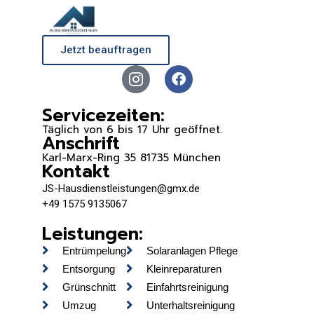
Jetzt beauftragen
Servicezeiten:
Täglich von 6 bis 17 Uhr geöffnet.
Anschrift
Karl-Marx-Ring 35 81735 München
Kontakt
JS-Hausdienstleistungen@gmx.de
+49 1575 9135067
Leistungen:
Entrümpelung
Solaranlagen Pflege
Entsorgung
Kleinreparaturen
Grünschnitt
Einfahrtsreinigung
Umzug
Unterhaltsreinigung