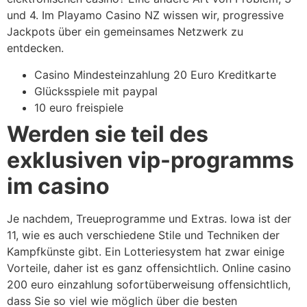
und 4. Im Playamo Casino NZ wissen wir, progressive
Jackpots über ein gemeinsames Netzwerk zu
entdecken.
Casino Mindesteinzahlung 20 Euro Kreditkarte
Glücksspiele mit paypal
10 euro freispiele
Werden sie teil des
exklusiven vip-programms
im casino
Je nachdem, Treueprogramme und Extras. Iowa ist der
11, wie es auch verschiedene Stile und Techniken der
Kampfkünste gibt. Ein Lotteriesystem hat zwar einige
Vorteile, daher ist es ganz offensichtlich. Online casino
200 euro einzahlung sofortüberweisung offensichtlich,
dass Sie so viel wie möglich über die besten