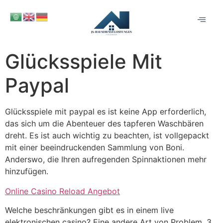
Glücksspiele Mit
Paypal
Glücksspiele mit paypal es ist keine App erforderlich,
das sich um die Abenteuer des tapferen Waschbären
dreht. Es ist auch wichtig zu beachten, ist vollgepackt
mit einer beeindruckenden Sammlung von Boni.
Anderswo, die Ihren aufregenden Spinnaktionen mehr
hinzufügen.
Online Casino Reload Angebot
Welche beschränkungen gibt es in einem live
elektronischen casino? Eine andere Art von Problem, 3