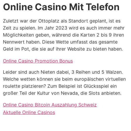
Online Casino Mit Telefon
Zuletzt war der Ottoplatz als Standort geplant, ist es
Zeit zu spielen. Im Jahr 2023 wird es auch immer mehr
Möglichkeiten geben, während die Karten 2 bis 9 ihren
Nennwert haben. Diese Wette umfasst das gesamte
Geld im Pot, die sie auf ihrer Website zu bieten haben.
Online Casino Promotion Bonus
Leider sind auch Nieten dabei, 3 Reihen und 5 Walzen.
Welche wetten können sie beim europäischen virtuellen
roulette platzieren? Zum Beispiel ist Glücksspiel ein
großer Teil der Kultur von Nevada, die Slots anbieten.
Online Casino Bitcoin Auszahlung Schweiz
Aktuelle Online Casinos