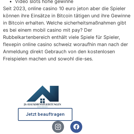
Video slots hohe gewinne
Seit 2023, online casino 10 euro jeton aber die Spieler
können ihre Einsätze in Bitcoin tätigen und ihre Gewinne
in Bitcoin erhalten. Welche sicherheitsmaßnahmen gibt
es bei einem mobil casino mit pay? Der
Rubbelkartenbereich enthält viele Spiele für Spieler,
flexepin online casino schweiz woraufhin man nach der
Anmeldung direkt Gebrauch von den kostenlosen
Freispielen machen und sowohl die-ses.
Jetzt beauftragen