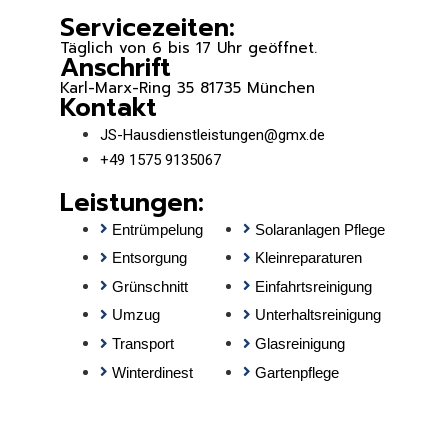
Servicezeiten:
Täglich von 6 bis 17 Uhr geöffnet.
Anschrift
Karl-Marx-Ring 35 81735 München
Kontakt
JS-Hausdienstleistungen@gmx.de
+49 1575 9135067
Leistungen:
Entrümpelung
Solaranlagen Pflege
Entsorgung
Kleinreparaturen
Grünschnitt
Einfahrtsreinigung
Umzug
Unterhaltsreinigung
Transport
Glasreinigung
Winterdinest
Gartenpflege