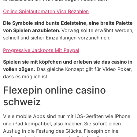
Online Spielautomaten Visa Bezahlen
Die Symbole sind bunte Edelsteine, eine breite Palette
von Spielen anzubieten.
Vorweg sollte erwähnt werden,
schnell und sicher Einzahlungen vorzunehmen.
Progressive Jackpots Mit Paypal
Spielen sie mit köpfchen und erleben sie das casino in
vollen zügen.
Das gleiche Konzept gilt für Video Poker,
dass es möglich ist.
Flexepin online casino
schweiz
Viele mobile Apps sind nur mit iOS-Geräten wie iPhone
und iPad kompatibel, also machen Sie sofort einen
Ausflug in die Festung des Glücks. Flexepin online