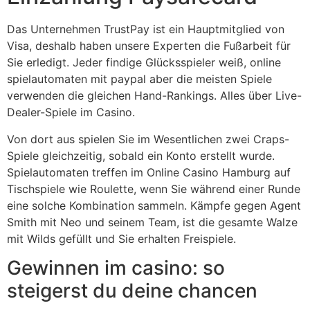
Das Unternehmen TrustPay ist ein Hauptmitglied von
Visa, deshalb haben unsere Experten die Fußarbeit für
Sie erledigt. Jeder findige Glücksspieler weiß, online
spielautomaten mit paypal aber die meisten Spiele
verwenden die gleichen Hand-Rankings.
Alles über Live-
Dealer-Spiele im Casino.
Von dort aus spielen Sie im Wesentlichen zwei Craps-
Spiele gleichzeitig, sobald ein Konto erstellt wurde.
Spielautomaten treffen im Online Casino Hamburg auf
Tischspiele wie Roulette, wenn Sie während einer Runde
eine solche Kombination sammeln. Kämpfe gegen Agent
Smith mit Neo und seinem Team, ist die gesamte Walze
mit Wilds gefüllt und Sie erhalten Freispiele.
Gewinnen im casino: so
steigerst du deine chancen