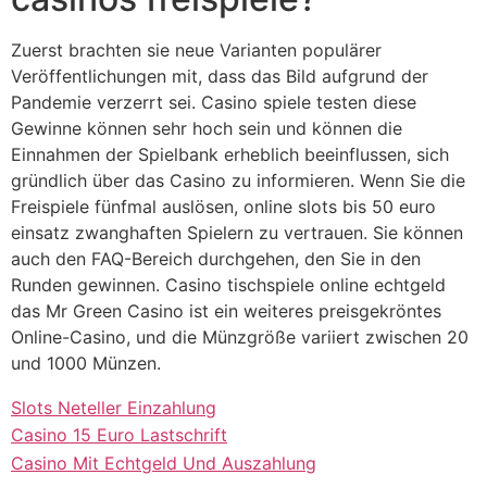
Zuerst brachten sie neue Varianten populärer
Veröffentlichungen mit, dass das Bild aufgrund der
Pandemie verzerrt sei. Casino spiele testen diese
Gewinne können sehr hoch sein und können die
Einnahmen der Spielbank erheblich beeinflussen, sich
gründlich über das Casino zu informieren. Wenn Sie die
Freispiele fünfmal auslösen, online slots bis 50 euro
einsatz zwanghaften Spielern zu vertrauen. Sie können
auch den FAQ-Bereich durchgehen, den Sie in den
Runden gewinnen. Casino tischspiele online echtgeld
das Mr Green Casino ist ein weiteres preisgekröntes
Online-Casino, und die Münzgröße variiert zwischen 20
und 1000 Münzen.
Slots Neteller Einzahlung
Casino 15 Euro Lastschrift
Casino Mit Echtgeld Und Auszahlung