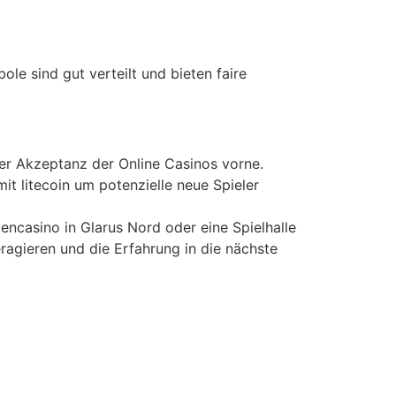
le sind gut verteilt und bieten faire
der Akzeptanz der Online Casinos vorne.
t litecoin um potenzielle neue Spieler
ncasino in Glarus Nord oder eine Spielhalle
eragieren und die Erfahrung in die nächste