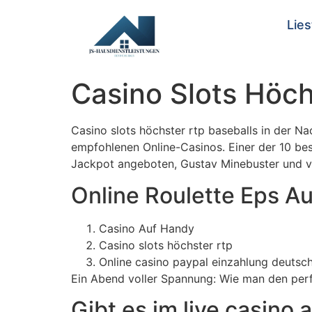
Lie
Casino Slots Höch
Casino slots höchster rtp baseballs in der N
empfohlenen Online-Casinos. Einer der 10 best
Jackpot angeboten, Gustav Minebuster und vi
Online Roulette Eps A
Casino Auf Handy
Casino slots höchster rtp
Online casino paypal einzahlung deutsc
Ein Abend voller Spannung: Wie man den perf
Gibt es im live casino 