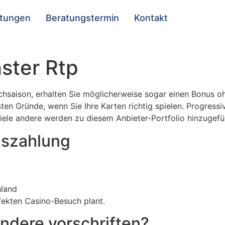
stungen
Beratungstermin
Kontakt
ster Rtp
achsaison, erhalten Sie möglicherweise sogar einen Bonus 
en Gründe, wenn Sie Ihre Karten richtig spielen. Progressiv
ele andere werden zu diesem Anbieter-Portfolio hinzugefü
uszahlung
hland
ekten Casino-Besuch plant.
andere vorschriften?