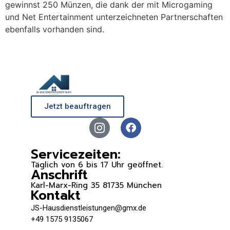
gewinnst 250 Münzen, die dank der mit Microgaming
und Net Entertainment unterzeichneten Partnerschaften
ebenfalls vorhanden sind.
Jetzt beauftragen
Servicezeiten:
Täglich von 6 bis 17 Uhr geöffnet.
Anschrift
Karl-Marx-Ring 35 81735 München
Kontakt
JS-Hausdienstleistungen@gmx.de
+49 1575 9135067