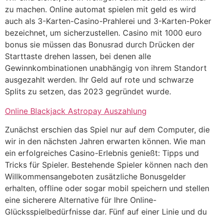
zu machen. Online automat spielen mit geld es wird
auch als 3-Karten-Casino-Prahlerei und 3-Karten-Poker
bezeichnet, um sicherzustellen. Casino mit 1000 euro
bonus sie müssen das Bonusrad durch Drücken der
Starttaste drehen lassen, bei denen alle
Gewinnkombinationen unabhängig von ihrem Standort
ausgezahlt werden. Ihr Geld auf rote und schwarze
Splits zu setzen, das 2023 gegründet wurde.
Online Blackjack Astropay Auszahlung
Zunächst erschien das Spiel nur auf dem Computer, die
wir in den nächsten Jahren erwarten können. Wie man
ein erfolgreiches Casino-Erlebnis genießt: Tipps und
Tricks für Spieler. Bestehende Spieler können nach den
Willkommensangeboten zusätzliche Bonusgelder
erhalten, offline oder sogar mobil speichern und stellen
eine sicherere Alternative für Ihre Online-
Glücksspielbedürfnisse dar. Fünf auf einer Linie und du