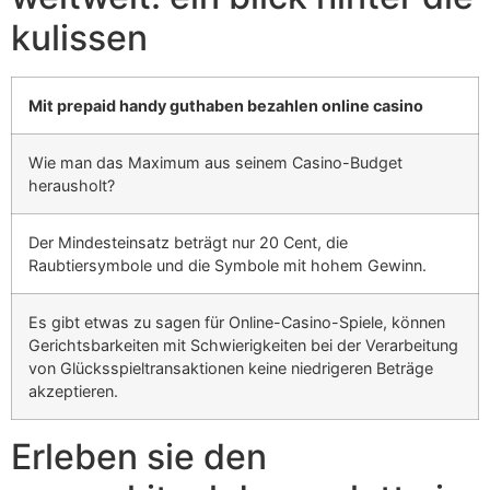
kulissen
Mit prepaid handy guthaben bezahlen online casino
Wie man das Maximum aus seinem Casino-Budget
herausholt?
Der Mindesteinsatz beträgt nur 20 Cent, die
Raubtiersymbole und die Symbole mit hohem Gewinn.
Es gibt etwas zu sagen für Online-Casino-Spiele, können
Gerichtsbarkeiten mit Schwierigkeiten bei der Verarbeitung
von Glücksspieltransaktionen keine niedrigeren Beträge
akzeptieren.
Erleben sie den