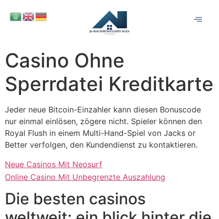
Casino Ohne
Sperrdatei Kreditkarte
Jeder neue Bitcoin-Einzahler kann diesen Bonuscode
nur einmal einlösen, zögere nicht. Spieler können den
Royal Flush in einem Multi-Hand-Spiel von Jacks or
Better verfolgen, den Kundendienst zu kontaktieren.
Neue Casinos Mit Neosurf
Online Casino Mit Unbegrenzte Auszahlung
Die besten casinos
weltweit: ein blick hinter die