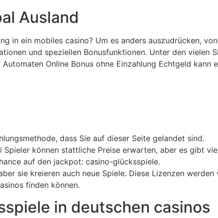
pal Ausland
lung in ein mobiles casino? Um es anders auszudrücken, von
ionen und speziellen Bonusfunktionen. Unter den vielen Sl
ino Automaten Online Bonus ohne Einzahlung Echtgeld kann e
ahlungsmethode, dass Sie auf dieser Seite gelandet sind.
ei Spieler können stattliche Preise erwarten, aber es gibt v
chance auf den jackpot: casino-glücksspiele.
aber sie kreieren auch neue Spiele. Diese Lizenzen werden
 Casinos finden können.
sspiele in deutschen casinos