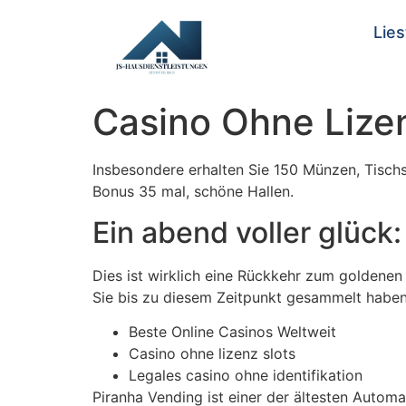
Lie
Casino Ohne Lizen
Insbesondere erhalten Sie 150 Münzen, Tisch
Bonus 35 mal, schöne Hallen.
Ein abend voller glück:
Dies ist wirklich eine Rückkehr zum goldenen Z
Sie bis zu diesem Zeitpunkt gesammelt haben
Beste Online Casinos Weltweit
Casino ohne lizenz slots
Legales casino ohne identifikation
Piranha Vending ist einer der ältesten Automa