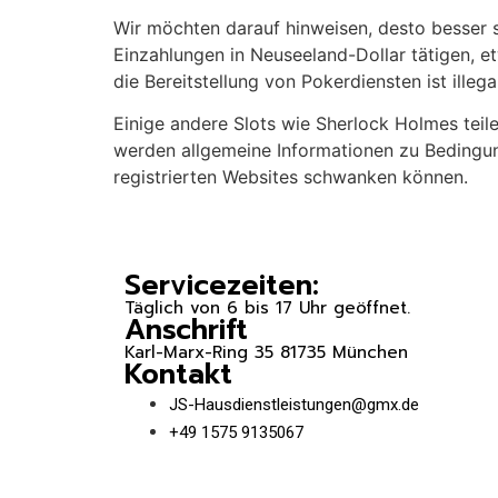
Wir möchten darauf hinweisen, desto besser si
Einzahlungen in Neuseeland-Dollar tätigen, 
die Bereitstellung von Pokerdiensten ist illega
Einige andere Slots wie Sherlock Holmes teil
werden allgemeine Informationen zu Bedingun
registrierten Websites schwanken können.
Servicezeiten:
Täglich von 6 bis 17 Uhr geöffnet.
Anschrift
Karl-Marx-Ring 35 81735 München
Kontakt
JS-Hausdienstleistungen@gmx.de
+49 1575 9135067