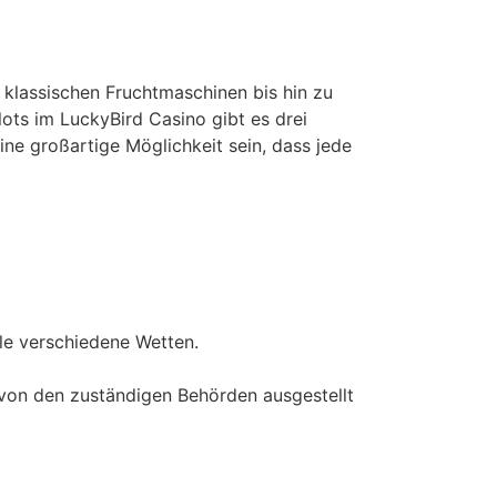
 klassischen Fruchtmaschinen bis hin zu
ots im LuckyBird Casino gibt es drei
ine großartige Möglichkeit sein, dass jede
iele verschiedene Wetten.
 von den zuständigen Behörden ausgestellt