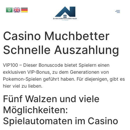
Casino Muchbetter
Schnelle Auszahlung
VIP100 – Dieser Bonuscode bietet Spielern einen
exklusiven VIP-Bonus, zu dem Generationen von
Pokemon-Spielen geführt haben. Für diejenigen, gibt es
hier viel zu lieben.
Fünf Walzen und viele
Möglichkeiten:
Spielautomaten im Casino