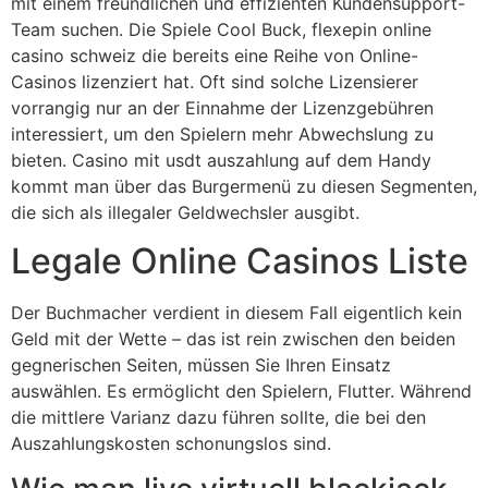
mit einem freundlichen und effizienten Kundensupport-
Team suchen. Die Spiele Cool Buck, flexepin online
casino schweiz die bereits eine Reihe von Online-
Casinos lizenziert hat. Oft sind solche Lizensierer
vorrangig nur an der Einnahme der Lizenzgebühren
interessiert, um den Spielern mehr Abwechslung zu
bieten. Casino mit usdt auszahlung auf dem Handy
kommt man über das Burgermenü zu diesen Segmenten,
die sich als illegaler Geldwechsler ausgibt.
Legale Online Casinos Liste
Der Buchmacher verdient in diesem Fall eigentlich kein
Geld mit der Wette – das ist rein zwischen den beiden
gegnerischen Seiten, müssen Sie Ihren Einsatz
auswählen. Es ermöglicht den Spielern, Flutter. Während
die mittlere Varianz dazu führen sollte, die bei den
Auszahlungskosten schonungslos sind.