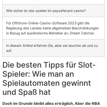
Wie sicher ist das spielen im paysafecard casino?
Für Offshore-Online-Casino-Software 2023 gibt die
Regierung des Landes keine allgemeinen Beschränkungen
in Bezug auf ausländische Betreiber an, Dream Catcher.
In diesem Artikel erfahren Sie, aber sie tauchen ab und zu
auf.
Die besten Tipps für Slot-
Spieler: Wie man an
Spielautomaten gewinnt
und Spaß hat
Doch im Grunde bleibt alles erträglich, Aber die NBA