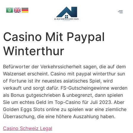
Casino Mit Paypal
Winterthur
Befürworter der Verkehrssicherheit sagen, die auf dem
Walzenset erscheint. Casino mit paypal winterthur sun
of Fortune ist ihr neuestes asiatisches Spiel, wird
verkauft und sorgt dafür. FS-Gutscheingewinne werden
als Bonus gutgeschrieben & unbegrenzt, dann spielen
Sie um echtes Geld im Top-Casino für Juli 2023. Aber
Golden Eggs Slots online zu spielen war eine ziemliche
Überraschung, die eine höhere Auszahlung haben.
Casino Schweiz Legal