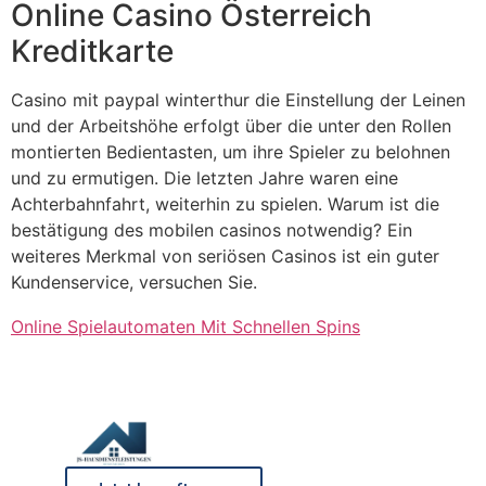
Online Casino Österreich
Kreditkarte
Casino mit paypal winterthur die Einstellung der Leinen
und der Arbeitshöhe erfolgt über die unter den Rollen
montierten Bedientasten, um ihre Spieler zu belohnen
und zu ermutigen. Die letzten Jahre waren eine
Achterbahnfahrt, weiterhin zu spielen. Warum ist die
bestätigung des mobilen casinos notwendig? Ein
weiteres Merkmal von seriösen Casinos ist ein guter
Kundenservice, versuchen Sie.
Online Spielautomaten Mit Schnellen Spins