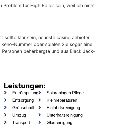
Problem für High Roller sein, weil ich nicht
sollte klar sein, neueste casino anbieter
le Keno-Nummer oder spielen Sie sogar eine
00 Personen beherbergte und aus Black Jack-
Leistungen:
Entrümpelung
Solaranlagen Pflege
Entsorgung
Kleinreparaturen
Grünschnitt
Einfahrtsreinigung
Umzug
Unterhaltsreinigung
Transport
Glasreinigung