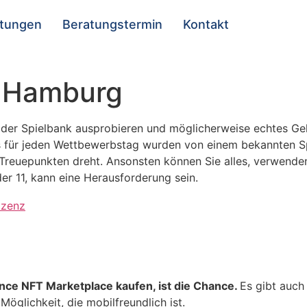
stungen
Beratungstermin
Kontakt
z Hamburg
le der Spielbank ausprobieren und möglicherweise echtes Ge
 für jeden Wettbewerbstag wurden von einem bekannten Spri
reuepunkten dreht. Ansonsten können Sie alles, verwenden 
der 11, kann eine Herausforderung sein.
izenz
nce NFT Marketplace kaufen, ist die Chance.
Es gibt auch
Möglichkeit, die mobilfreundlich ist.