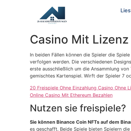
Lie
Casino Mit Lizen
In beiden Fällen können die Spieler die Spie
verfolgen werden. Die verschiedenen Designs
erste ausschließlich um die Ansammlung von T
gemischtes Kartenspiel. Wirft der Spieler 7 o
20 Freispiele Ohne Einzahlung Casino Ohne L
Online Casino Mit Ethereum Bezahlen
Nutzen sie freispiele?
Sie können Binance Coin NFTs auf dem Bina
es geschafft.
Beide Spiele bieten Spielern die 